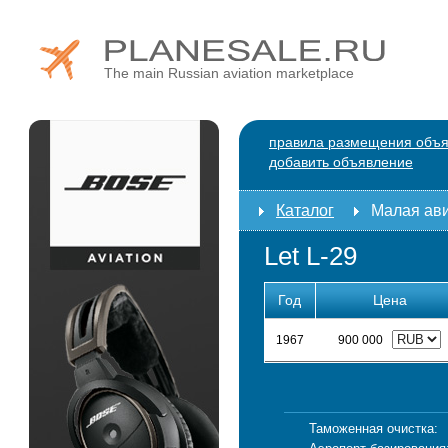
The main Russian aviation marketplace
правила размещения объ
добавить объявление
Каталог
Малая ав
Let L-29
Год
Цена
1967
900 000
Таможенная очистка: