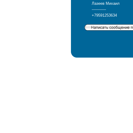
Лазеев Михаил
------------
+79591253634