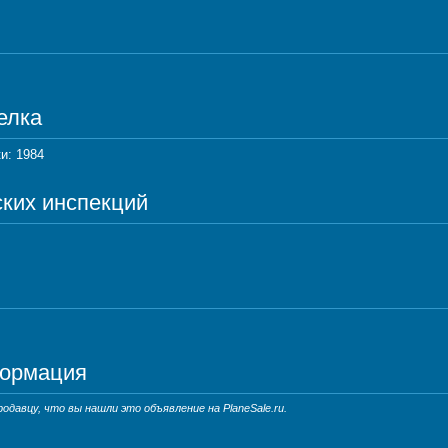
елка
и: 1984
ских инспекций
формация
давцу, что вы нашли это объявление на PlaneSale.ru.