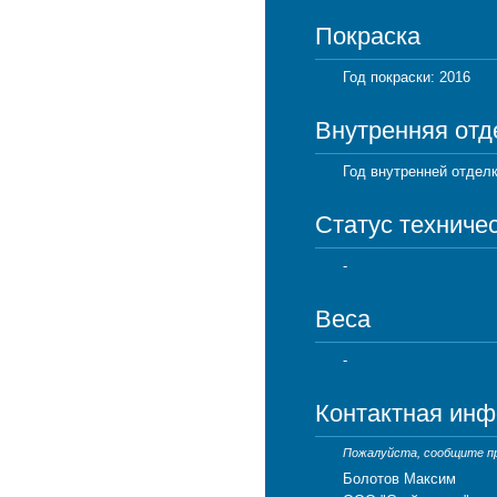
Покраска
Год покраски: 2016
Внутренняя отд
Год внутренней отделк
Статус техниче
-
Веса
-
Контактная ин
Пожалуйста, сообщите про
Болотов Максим