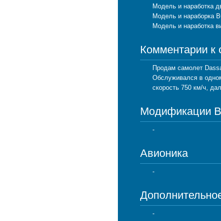
Модель и наработка д
Модель и нараборка В
Модель и наработка в
Комментарии к
Продам самолет Dassau
Обслуживался в одном
скорость 750 км/ч, да
Модификации 
-
Авионика
-
Дополнительно
-