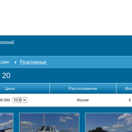
явлений
ские
Реактивные
 20
Цена
Расположение
Ме
00 000
Россия
9