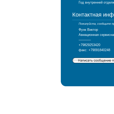
Год внутренней отделк
Контактная ин
Пожалуйста, сообщите про
Функ Виктор
Авиационная сервисна
------------
+79829253420
факс: +79091840248