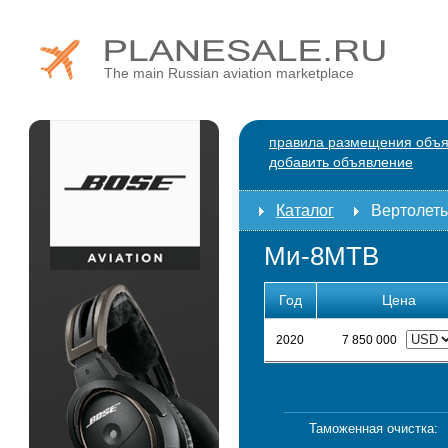
The main Russian aviation marketplace
правила размещения объ
добавить объявление
Каталог
Вертолет
Ми-8МТВ
Год
Цена
2020
7 850 000
Таможенная очистка: