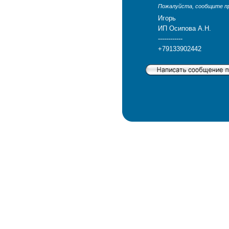
Пожалуйста, сообщите про
Игорь
ИП Осипова А.Н.
------------
+79133902442